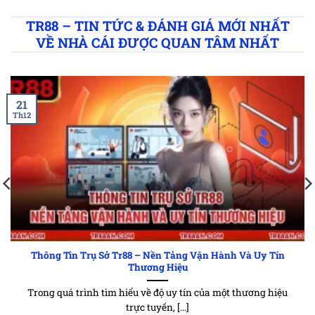
TR88 – TIN TỨC & ĐÁNH GIÁ MỚI NHẤT
VỀ NHÀ CÁI ĐƯỢC QUAN TÂM NHẤT
21
Th12
Thông Tin Trụ Sở Tr88 – Nền Tảng Vận Hành Và Uy Tín
Thương Hiệu
Trong quá trình tìm hiểu về độ uy tín của một thương hiệu
trực tuyến, [...]