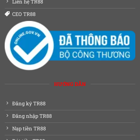
Liên hệ TR88
CEO TR88
HƯỚNG DẪN
Đăng ký TR88
Đăng nhập TR88
Nạp tiền TR88