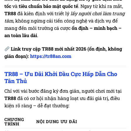
tốc
và
tiêu chuẩn bảo mật quốc tế
. Ngay từ khi ra mắt,
TR88
đã kiên định với triết lý
lấy người chơi làm trung
tâm
, không ngừng cải tiến công nghệ và dịch vụ để
mang đến môi trường cá cược
ổn định – minh bạch –
an toàn lâu dài
.
Link truy cập TR88 mới nhất 2026 (ổn định, không
gián đoạn):
https://tr88an.com
TR88 – Ưu Đãi Khởi Đầu Cực Hấp Dẫn Cho
Tân Thủ
Chỉ với vài bước đăng ký đơn giản, người chơi mới tại
TR88
đã có cơ hội nhận hàng loạt ưu đãi giá trị, điều
kiện rõ ràng – dễ đạt thưởng:
CHƯƠNG
NỘI DUNG ƯU ĐÃI
TRÌNH