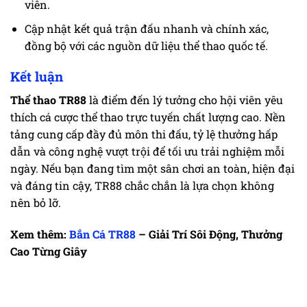
viên.
Cập nhật kết quả trận đấu nhanh và chính xác,
đồng bộ với các nguồn dữ liệu thể thao quốc tế.
Kết luận
Thể thao TR88
là điểm đến lý tưởng cho hội viên yêu
thích cá cược thể thao trực tuyến chất lượng cao. Nền
tảng cung cấp đầy đủ môn thi đấu, tỷ lệ thưởng hấp
dẫn và công nghệ vượt trội để tối ưu trải nghiệm mỗi
ngày. Nếu bạn đang tìm một sân chơi an toàn, hiện đại
và đáng tin cậy, TR88 chắc chắn là lựa chọn không
nên bỏ lỡ.
Xem thêm:
Bắn Cá TR88
– Giải Trí Sôi Động, Thưởng
Cao Từng Giây