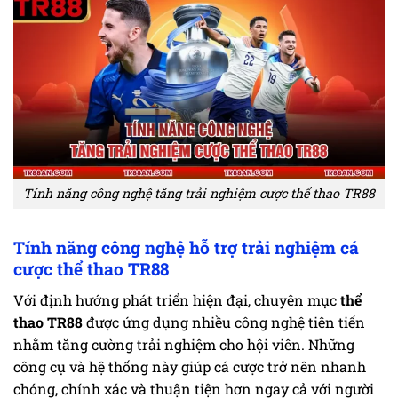
Tính năng công nghệ tăng trải nghiệm cược thể thao TR88
Tính năng công nghệ hỗ trợ trải nghiệm cá
cược thể thao TR88
Với định hướng phát triển hiện đại, chuyên mục
thể
thao TR88
được ứng dụng nhiều công nghệ tiên tiến
nhằm tăng cường trải nghiệm cho hội viên. Những
công cụ và hệ thống này giúp cá cược trở nên nhanh
chóng, chính xác và thuận tiện hơn ngay cả với người