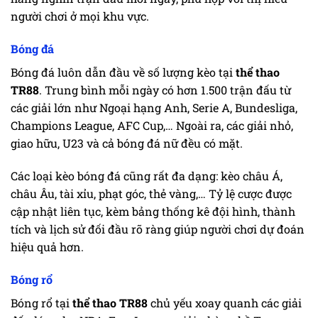
người chơi ở mọi khu vực.
Bóng đá
Bóng đá luôn dẫn đầu về số lượng kèo tại
thể thao
TR88
. Trung bình mỗi ngày có hơn 1.500 trận đấu từ
các giải lớn như Ngoại hạng Anh, Serie A, Bundesliga,
Champions League, AFC Cup,… Ngoài ra, các giải nhỏ,
giao hữu, U23 và cả bóng đá nữ đều có mặt.
Các loại kèo bóng đá cũng rất đa dạng: kèo châu Á,
châu Âu, tài xỉu, phạt góc, thẻ vàng,… Tỷ lệ cược được
cập nhật liên tục, kèm bảng thống kê đội hình, thành
tích và lịch sử đối đầu rõ ràng giúp người chơi dự đoán
hiệu quả hơn.
Bóng rổ
Bóng rổ tại
thể thao TR88
chủ yếu xoay quanh các giải