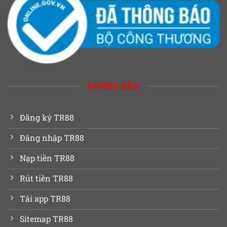
HƯỚNG DẪN
Đăng ký TR88
Đăng nhập TR88
Nạp tiền TR88
Rút tiền TR88
Tải app TR88
Sitemap TR88