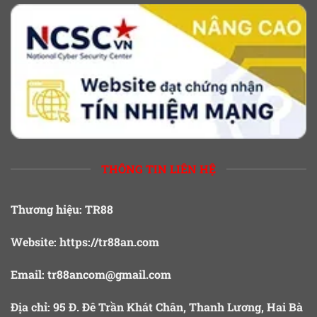
THÔNG TIN LIÊN HỆ
Thương hiệu: TR88
Website:
https://tr88an.com
Email:
tr88ancom@gmail.com
Địa chỉ:
95 Đ. Đê Trần Khát Chân, Thanh Lương, Hai Bà