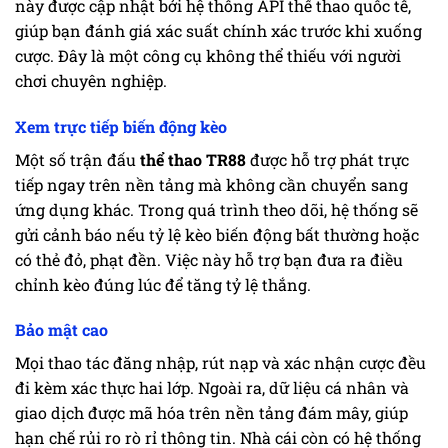
này được cập nhật bởi hệ thống API thể thao quốc tế,
giúp bạn đánh giá xác suất chính xác trước khi xuống
cược. Đây là một công cụ không thể thiếu với người
chơi chuyên nghiệp.
Xem trực tiếp biến động kèo
Một số trận đấu
thể thao TR88
được hỗ trợ phát trực
tiếp ngay trên nền tảng mà không cần chuyển sang
ứng dụng khác. Trong quá trình theo dõi, hệ thống sẽ
gửi cảnh báo nếu tỷ lệ kèo biến động bất thường hoặc
có thẻ đỏ, phạt đền. Việc này hỗ trợ bạn đưa ra điều
chỉnh kèo đúng lúc để tăng tỷ lệ thắng.
Bảo mật cao
Mọi thao tác đăng nhập, rút nạp và xác nhận cược đều
đi kèm xác thực hai lớp. Ngoài ra, dữ liệu cá nhân và
giao dịch được mã hóa trên nền tảng đám mây, giúp
hạn chế rủi ro rò rỉ thông tin. Nhà cái còn có hệ thống