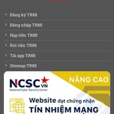
Đăng ký TR88
Đăng nhập TR88
Nạp tiền TR88
Rút tiền TR88
Tải app TR88
Sitemap TR88