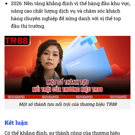
2026: Nền tảng khẳng định vị thế hàng đầu khu vực,
nâng cao chất lượng dịch vụ và chăm sóc khách
hàng chuyên nghiệp để xứng danh với vị thế top
đầu thị trường.
Một số thành tựu nổi trội của thương hiệu TR88
Kết luận
Có thể khẳng định, sự thành công của thương hiệu